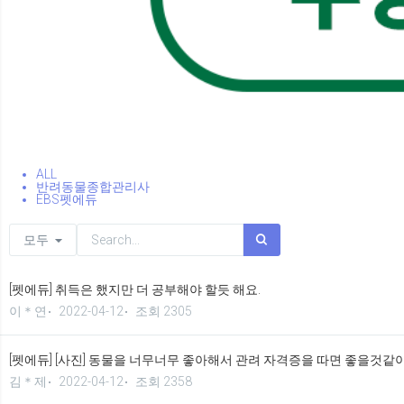
ALL
반려동물종합관리사
EBS펫에듀
모두
[펫에듀] 취득은 했지만 더 공부해야 할듯 해요.
이＊연
2022-04-12
조회 2305
[펫에듀] [사진] 동물을 너무너무 좋아해서 관려 자격증을 따면 좋을것
김＊제
2022-04-12
조회 2358