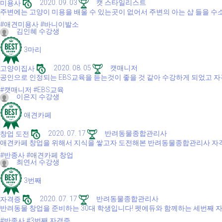
미용사
2020. 09. 03
캣 스타일리스트
주변에는 고양이 미용을 배울 수 있는곳이 없어서 주변의 아는 샵 들을 수소
#애견미용사
#바니이발소
김인혜 수강생
3마리
고양이집사
2020. 08. 05
캣매니저
공인으로 인정되는 EBS교육을 듣는것이 좋을 것 같아 수강하게 되었고 
#캣매니저
#EBS교육
이은지 수강생
애견카페
창업 도전
2020. 07. 17
반려동물종합관리사
애견카페 창업을 위해서 지식을 쌓고자 도전해본 반려동물종합관리사 자
#반종사
#애견카페 창업
최연서 수강생
3번째
자격증
2020. 07. 17
반려동물종합관리사
반려동물 창업을 준비하는 30대 학생입니다! 펫에듀와 함께하는 세번째 
#반종사
#3번째 자격증