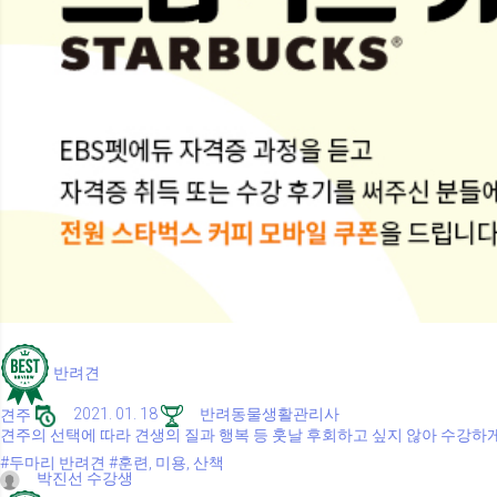
반려견
견주
2021. 01. 18
반려동물생활관리사
견주의 선택에 따라 견생의 질과 행복 등 훗날 후회하고 싶지 않아 수강하
#두마리 반려견
#훈련, 미용, 산책
박진선 수강생