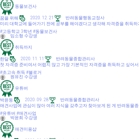
동물보건사
꿈을 위해
2020. 12. 21
반려동물행동교정사
미리 대학교에 들어가기 전에 공부를 해야겠다고 생각해 자격증을 취득하
#고등학교 3학년
#동물보건사
임소형 수강생
취득까지
한달
2020. 11. 11
반려동물종합관리사
첫 자격증 준비여서 어렵지 않고 가장 기본적인 자격증을 취득하고 싶어서
#초고속 취득
#블로거
원유진 수강생
유튜버
박윤둥
2020. 09. 28
반려동물종합관리사
애견사업에 관심이 많아 여러 지식을 갖추고자 찾아보게 된 게 반려동물
#유튜버
#애견사업
박윤희 수강생
애견미용샵