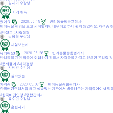
김지아 수강생
자격 취득
했어요!
2020. 06. 18
반려동물행동교정사
반려동물 전망을 보고 시작했지만 배우려고 하니 쉽지 않았어요. 자격증 
#반행교
#시험합격
김용환 수강생
시험보는데
유리해요!
2020. 05. 28
반려동물종합관리사
반려동물 관련 직종에 취업하기 위해서 자격증을 가지고 있으면 유리할 것
#문제풀이
#자격검정
김혜인 수강생
실속있는
자격증
2020. 05. 07
반려동물종합관리사
한국애견연맹처럼 크고 실속있는 기관에서 발급해주는 자격증이여서 믿음이 
#한국애견연맹
#종합관리사
홍수민 수강생
훈련사가