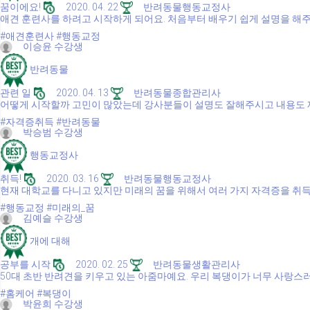
꿈이에요!
2020. 04. 22
반려동물행동교정사
애견 훈련사를 하려고 시작하게 되어요. 처음부터 배우기 쉽게 설명을 해주
#애견훈련사
#행동교정
이승윤 수강생
반려동물
관련 일
2020. 04. 13
반려동물종합관리사
어떻게 시작할까 고민이 많았는데 강사분들이 설명도 잘해주시고 내용도 
#자격증취득
#반려동물
박승범 수강생
행동교정사
취득!
2020. 03. 16
반려동물행동교정사
현재 대학교를 다니고 있지만 미래의 꿈을 위해서 여러 가지 자격증을 취득
#행동교정
#미래의_꿈
김예슬 수강생
개에 대해
공부를 시작
2020. 02. 25
반려동물생활관리사
50대 초반 반려견을 키우고 있는 아줌마예요. 우리 복댕이가 너무 사랑스
#홈케어
#복댕이
박윤희 수강생