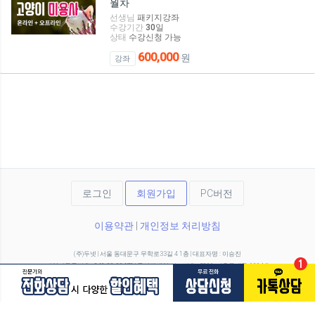
월차
선생님
패키지강좌
수강기간
30
일
상태
수강신청 가능
600,000
원
강좌
로그인
회원가입
PC버전
이용약관
|
개인정보 처리방침
(주)두넷 | 서울 동대문구 무학로33길 4 1층 | 대표자명 : 이승진
사업자등록번호 : 840-88-00478 | 통신판매업 신고번호 : 2016-서울동대문-1004호
전화 02-6215-7045 | 팩스 02-6215-8770 | e-MAIL : kimja@donet.co.kr
이 사이트는 EBS미디어주식회사로부터 위탁받아 (주)두넷이 운영하고 있습니다.